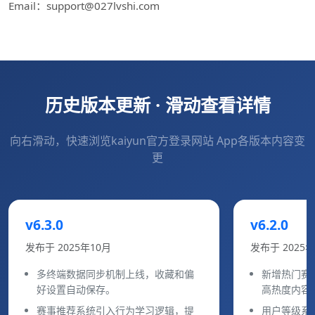
Email：support@027lvshi.com
历史版本更新 · 滑动查看详情
向右滑动，快速浏览kaiyun官方登录网站 App各版本内容变
更
v6.3.0
v6.2.0
发布于 2025年10月
发布于 2025
多终端数据同步机制上线，收藏和偏
新增热门赛
好设置自动保存。
高热度内容
赛事推荐系统引入行为学习逻辑，提
用户等级系